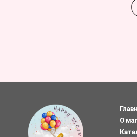
Глав
О ма
Ката