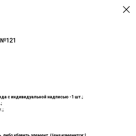
 №121
да c индивидуальной надписью -1 шт.;
;
.;
 либо убавить элемент. Цена изменится;)