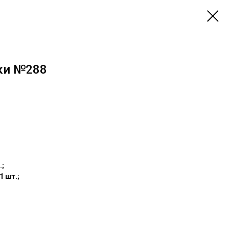
ки №288
.;
1 шт.;