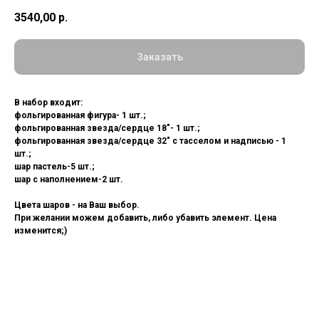
3540,00
р.
Заказать
В набор входит:
фольгированная фигура- 1 шт.;
фольгированная звезда/сердце 18"- 1 шт.;
фольгированная звезда/сердце 32" с тасселом и надписью - 1
шт.;
шар пастель-5 шт.;
шар с наполнением-2 шт.
Цвета шаров - на Ваш выбор.
При желании можем добавить, либо убавить элемент. Цена
изменится;)