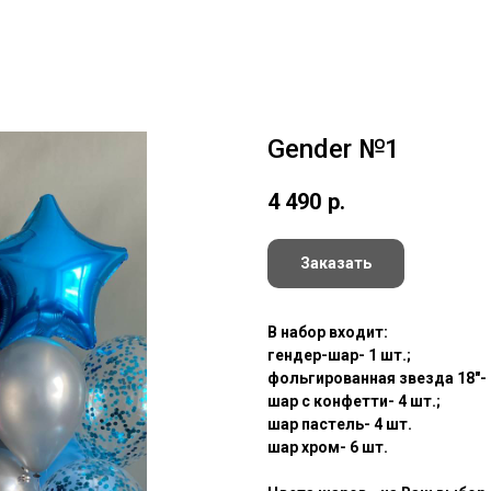
Gender №1
4 490
р.
Заказать
В набор входит:
гендер-шар- 1 шт.;
фольгированная звезда 18"- 
шар с конфетти- 4 шт.;
шар пастель- 4 шт.
шар хром- 6 шт.