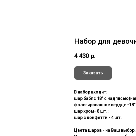
Набор для девоч
4 430
р.
Заказать
В набор входит:
шар баблс 18" с надписью(на
фольгированное сердце -18"-
шар хром- 8 шт.;
шар с конфетти - 4 шт.
Цвета шаров - на Ваш выбор.