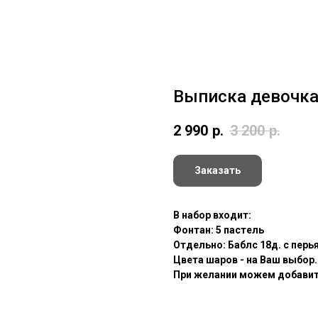
Выписка девочк
2 990
р.
3 200
р.
Заказать
В набор входит:
Фонтан: 5 пастель
Отдельно: Баблс 18д. с перья
Цвета шаров - на Ваш выбор.
При желании можем добавить