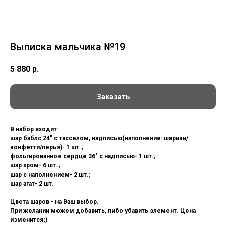
Выписка мальчика №19
5 880
р.
Заказать
В набор входит:
шар баблс 24" с тасселом, надписью(наполнение: шарики/
конфетти/перья)- 1 шт.;
фольгированное сердце 36" с надписью- 1 шт.;
шар хром- 6 шт.;
шар с наполнением- 2 шт.;
шар агат- 2 шт.
Цвета шаров - на Ваш выбор.
При желании можем добавить, либо убавить элемент. Цена
изменится;)