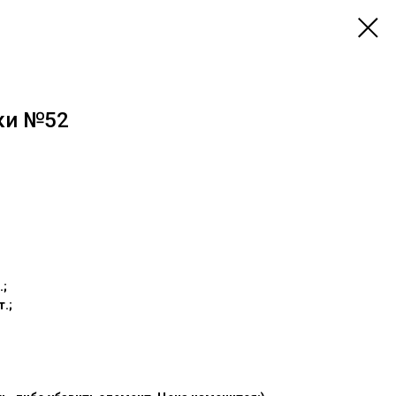
ки №52
.;
.;