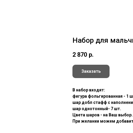
Набор для мальч
2 870
р.
Заказать
В набор входят:
фигура фольгированная - 1 ш
шар добл стафф с наполнение
шар однотонный- 7 шт.
Цвета шаров - на Ваш выбор.
При желании можем добавить