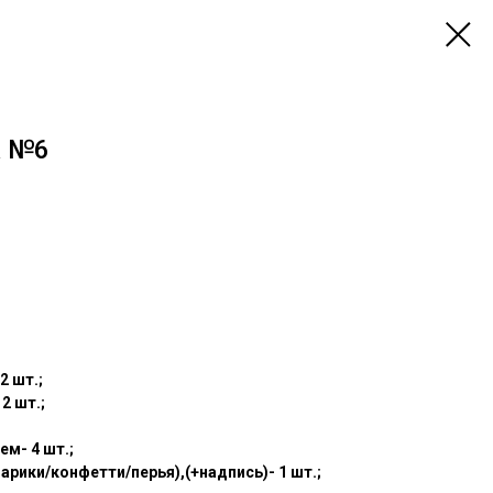
а №6
2 шт.;
2 шт.;
м- 4 шт.;
шарики/конфетти/перья),(+надпись)- 1 шт.;