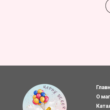
Глав
О ма
Ката