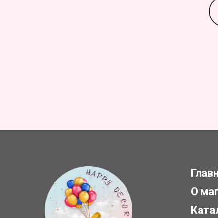
Глав
О ма
Ката